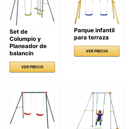
Parque infantil
Set de
para terraza
Columpio y
Planeador de
VER PRECIO
balancín
VER PRECIO