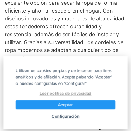
excelente opción para secar la ropa de forma
eficiente y ahorrar espacio en el hogar. Con
diseños innovadores y materiales de alta calidad,
estos tendederos ofrecen durabilidad y
resistencia, además de ser fáciles de instalar y
utilizar. Gracias a su versatilidad, los cordeles de
ropa modernos se adaptan a cualquier tipo de
ambiente, ya sea en interiores o exteriores,
proporcionando una solución práctica y
Utilizamos cookies propias y de terceros para fines
funcional para secar la ropa de manera eficiente.
analíticos y de afiliación. Acepta pulsando "Aceptar"
o puedes configúralas en "Configurar".
No products found.
Leer política de privacidad
Aceptar
Tipos de tendederos
Configuración
exteriores de ropa: