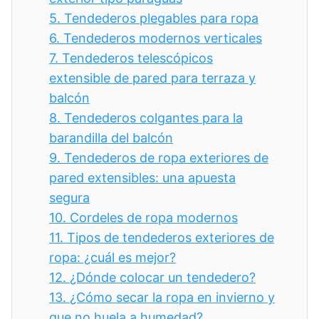
5.
Tendederos plegables para ropa
6.
Tendederos modernos verticales
7.
Tendederos telescópicos
extensible de pared para terraza y
balcón
8.
Tendederos colgantes para la
barandilla del balcón
9.
Tendederos de ropa exteriores de
pared extensibles: una apuesta
segura
10.
Cordeles de ropa modernos
11.
Tipos de tendederos exteriores de
ropa: ¿cuál es mejor?
12.
¿Dónde colocar un tendedero?
13.
¿Cómo secar la ropa en invierno y
que no huela a humedad?