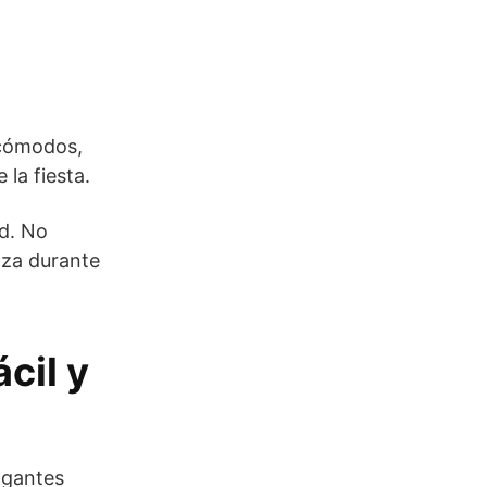
 cómodos,
la fiesta.
ad. No
aza durante
cil y
lgantes