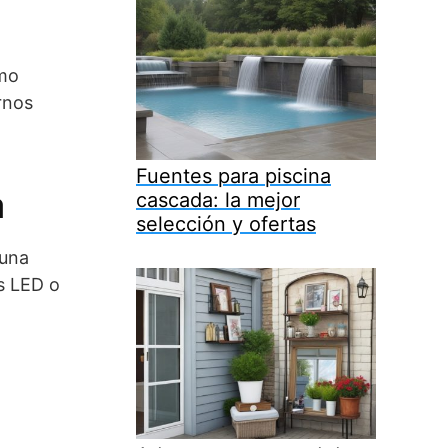
mo
rnos
Fuentes para piscina
a
cascada: la mejor
selección y ofertas
 una
es LED o