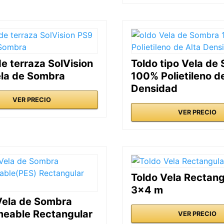
de terraza SolVision
Toldo tipo Vela de
la de Sombra
100% Polietileno d
Densidad
VER PRECIO
VER PRECIO
Toldo Vela Rectang
3×4 m
Vela de Sombra
eable Rectangular
VER PRECIO