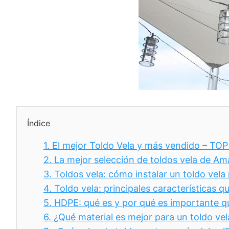
Índice
1.
El mejor Toldo Vela y más vendido – T
2.
La mejor selección de toldos vela de A
3.
Toldos vela: cómo instalar un toldo vela
4.
Toldo vela: principales características q
5.
HDPE: qué es y por qué es importante qu
6.
¿Qué material es mejor para un toldo vel