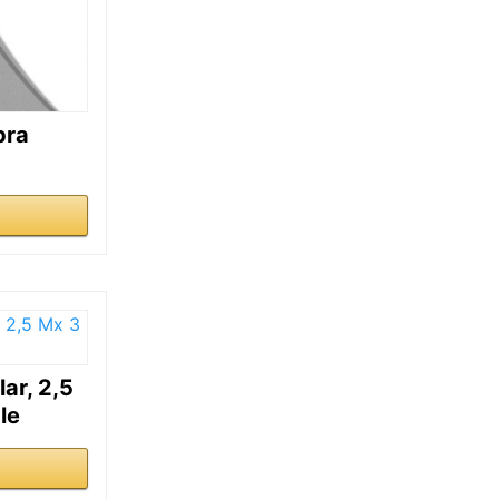
bra
ar, 2,5
le