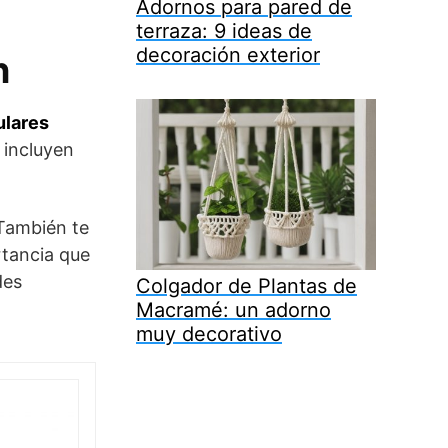
Adornos para pared de
terraza: 9 ideas de
decoración exterior
n
ulares
 incluyen
También te
rtancia que
des
Colgador de Plantas de
Macramé: un adorno
muy decorativo