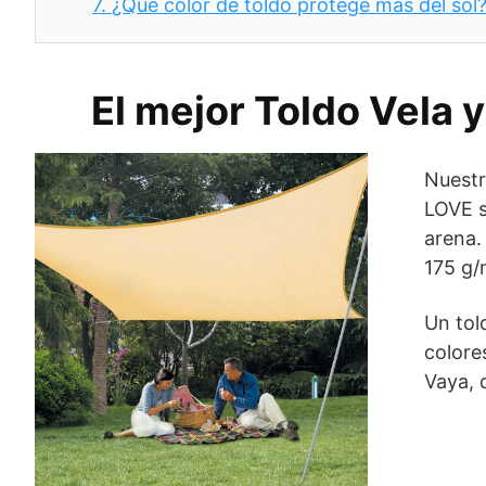
7.
¿Qué color de toldo protege más del sol
El mejor Toldo Vela
Nuestr
LOVE s
arena.
175 g/
Un tol
colore
Vaya, 