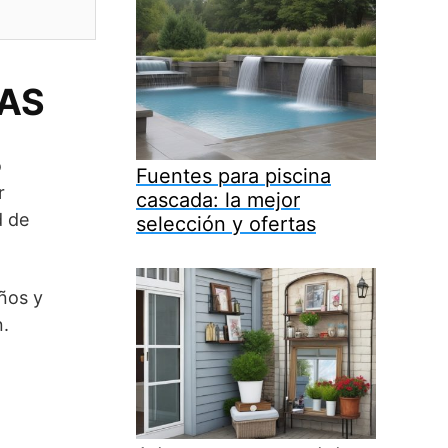
TAS
o
Fuentes para piscina
r
cascada: la mejor
d de
selección y ofertas
años y
n.