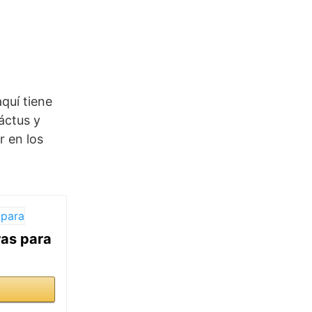
aquí tiene
áctus y
r en los
ras para