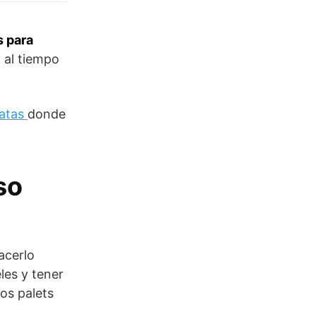
s para
 al tiempo
ratas
donde
so
acerlo
les y tener
dos palets