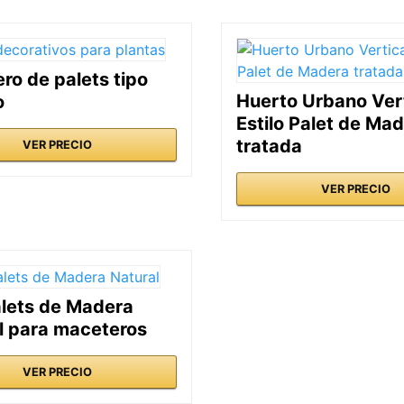
ro de palets tipo
Huerto Urbano Ver
o
Estilo Palet de Ma
tratada
VER PRECIO
VER PRECIO
alets de Madera
l para maceteros
VER PRECIO