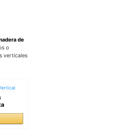
madera de
os o
 verticales
s
za