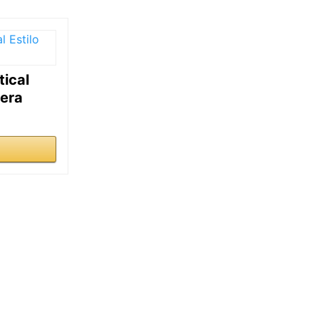
tical
dera