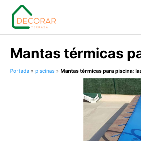
Saltar
al
contenido
Mantas térmicas pa
Portada
»
piscinas
»
Mantas térmicas para piscina: l