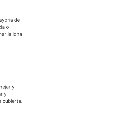
ayoría de
cia o
ar la lona
nejar y
r y
a cubierta.