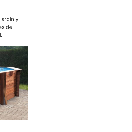
jardín y
es de
.